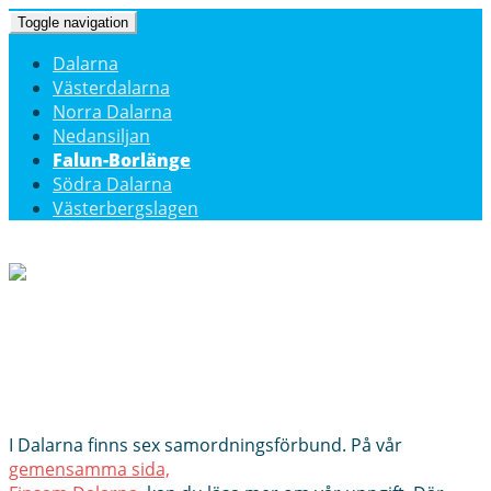
Toggle navigation
Dalarna
Västerdalarna
Norra Dalarna
Nedansiljan
Falun-Borlänge
Södra Dalarna
Västerbergslagen
I Dalarna finns sex samordningsförbund. På vår
gemensamma sida,