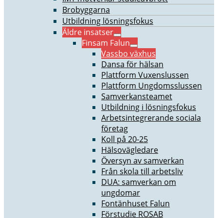
Brobyggarna
Utbildning lösningsfokus
Äldre insatser
Finsam Falun
Vassbo växhus
Dansa för hälsan
Plattform Vuxenslussen
Plattform Ungdomsslussen
Samverkansteamet
Utbildning i lösningsfokus
Arbetsintegrerande sociala
företag
Koll på 20-25
Hälsovägledare
Översyn av samverkan
Från skola till arbetsliv
DUA: samverkan om
ungdomar
Fontänhuset Falun
Förstudie ROSAB