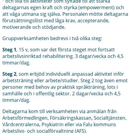
” och vila till aktiviteter som syftade till att stärka
deltagarnas egen kraft och styrka (empowerment) och
att våga utmana sig själva. Personalen mötte deltagarna
förutsättningslöst med låga krav, accepterande,
motiverande och stödjande.
Gruppverksamheten bedrevs i två olika steg:
Steg 1
, 15 v, som var det första steget mot fortsatt
arbetslivsinriktad rehabilitering. 3 dagar/vecka och 4,5
timmar/dag.
Steg 2
, som erbjöd individuellt anpassad aktivitet inför
arbetsträning eller arbete/studier. Steg 2 tog även emot
personer med
behov av praktisk språkträning, lots i
samhälle och i offentlig sektor. 2 dagar/vecka och 4,5
timmar/dag.
Deltagarna kom till verksamheten via anmälan från
Arbetsförmedlingen, Försäkringskassan, Socialtjänsten,
Vårdcentralerna, Psykiatrin eller via Falu kommuns
Arbetslivs- och socialförvaltning (AFS).