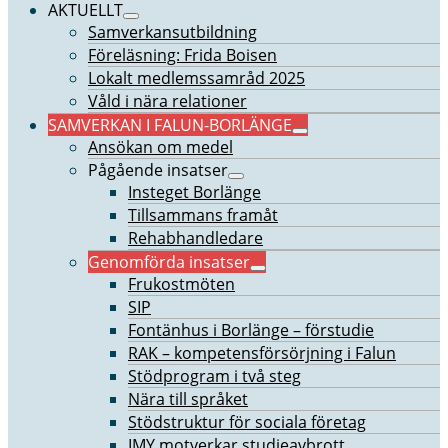
AKTUELLT
Samverkansutbildning
Föreläsning: Frida Boisen
Lokalt medlemssamråd 2025
Våld i nära relationer
SAMVERKAN I FALUN-BORLÄNGE
Ansökan om medel
Pågående insatser
Insteget Borlänge
Tillsammans framåt
Rehabhandledare
Genomförda insatser
Frukostmöten
SIP
Fontänhus i Borlänge – förstudie
RAK – kompetensförsörjning i Falun
Stödprogram i två steg
Nära till språket
Stödstruktur för sociala företag
IMY motverkar studieavbrott