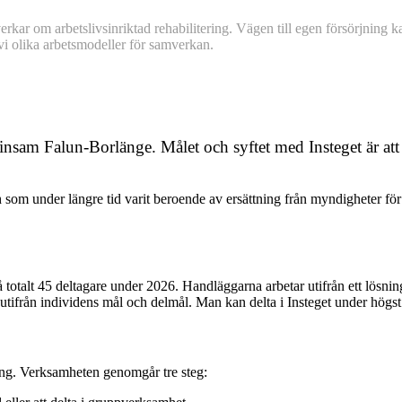
ar om arbetslivsinriktad rehabilitering. Vägen till egen försörjning kan 
 vi olika arbetsmodeller för samverkan.
insam Falun-Borlänge. Målet och syftet med Insteget är att
och som under längre tid varit beroende av ersättning från myndigheter fö
å totalt 45 deltagare under 2026. Handläggarna arbetar utifrån ett lösni
utifrån individens mål och delmål. Man kan delta i Insteget under högst e
jning. Verksamheten genomgår tre steg: