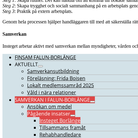
Steg 1
: Skapa rutiner. Det kan handla om att komma till bokade samtal 
Steg 2
: Skapa trygghet och socialt sammanhang på en arbetsplats ge
Steg 3
: Praktik på extern arbetsplats.
Genom hela processen hjälper handläggaren till med att säkerställa rätt
Samverkan
Insteget arbetar aktivt med samverkan mellan myndigheter, vården och o
FINSAM FALUN-BORLÄNGE
AKTUELLT
Samverkansutbildning
Föreläsning: Frida Boisen
Lokalt medlemssamråd 2025
Våld i nära relationer
SAMVERKAN I FALUN-BORLÄNGE
Ansökan om medel
Pågående insatser
Insteget Borlänge
Tillsammans framåt
Rehabhandledare