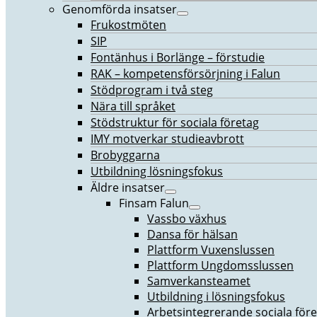
Genomförda insatser
Frukostmöten
SIP
Fontänhus i Borlänge – förstudie
RAK – kompetensförsörjning i Falun
Stödprogram i två steg
Nära till språket
Stödstruktur för sociala företag
IMY motverkar studieavbrott
Brobyggarna
Utbildning lösningsfokus
Äldre insatser
Finsam Falun
Vassbo växhus
Dansa för hälsan
Plattform Vuxenslussen
Plattform Ungdomsslussen
Samverkansteamet
Utbildning i lösningsfokus
Arbetsintegrerande sociala för