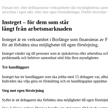
Finsam hel- eller delfinansierar verksamheter där myndigheterna samverk
utvecklas i egen takt, efter sina egna förutsättningar. Därför utvecklar
Insteget – för dem som står
långt från arbetsmarknaden
Insteget är en verksamhet i Borlänge som finansieras av F
för att förbättra sina möjligheter till egen försörjning.
Insteget vänder sig till personer som är sjukskrivna eller arbetslösa 
problematik och behöver samordnat stöd från flera myndigheter.
Tre handläggare
Insteget har tre handläggare som ska jobba med 15 deltagare var, allts
Individen ska vilja göra en förändring och en handlingsplan upprättas 
Steg mot egen försörjning
Syftet är att deltagaren ska förbättra sina möjligheter till egen försör