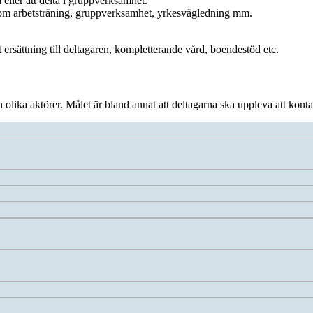
eller att delta i gruppverksamhet.
nom arbetsträning, gruppverksamhet, yrkesvägledning mm.
 ersättning till deltagaren, kompletterande vård, boendestöd etc.
lika aktörer. Målet är bland annat att deltagarna ska uppleva att kontak