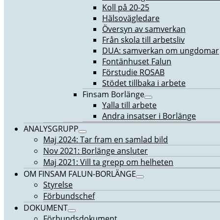
Koll på 20-25
Hälsovägledare
Översyn av samverkan
Från skola till arbetsliv
DUA: samverkan om ungdomar
Fontänhuset Falun
Förstudie ROSAB
Stödet tillbaka i arbete
Finsam Borlänge
Yalla till arbete
Andra insatser i Borlänge
ANALYSGRUPP
Maj 2024: Tar fram en samlad bild
Nov 2021: Borlänge ansluter
Maj 2021: Vill ta grepp om helheten
OM FINSAM FALUN-BORLÄNGE
Styrelse
Förbundschef
DOKUMENT
Förbundsdokument