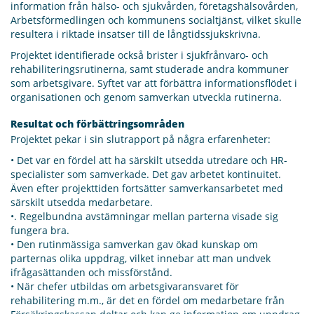
information från hälso- och sjukvården, företagshälsovården,
Arbetsförmedlingen och kommunens socialtjänst, vilket skulle
resultera i riktade insatser till de långtidssjukskrivna.
Projektet identifierade också brister i sjukfrånvaro- och
rehabiliteringsrutinerna, samt studerade andra kommuner
som arbetsgivare. Syftet var att förbättra informationsflödet i
organisationen och genom samverkan utveckla rutinerna.
Resultat och förbättringsområden
Projektet pekar i sin slutrapport på några erfarenheter:
• Det var en fördel att ha särskilt utsedda utredare och HR-
specialister som samverkade. Det gav arbetet kontinuitet.
Även efter projekttiden fortsätter samverkansarbetet med
särskilt utsedda medarbetare.
•. Regelbundna avstämningar mellan parterna visade sig
fungera bra.
• Den rutinmässiga samverkan gav ökad kunskap om
parternas olika uppdrag, vilket innebar att man undvek
ifrågasättanden och missförstånd.
• När chefer utbildas om arbetsgivaransvaret för
rehabilitering m.m., är det en fördel om medarbetare från