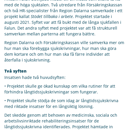
med de höga sjuktalen. Två utredare från Försäkringskassan
och två HR-specialister från Region Dalarna samverkade i ett
projekt kallat
Stödet tillbaka i arbete
. Projektet startade i
augusti 2021. Syftet var att få bukt med de långa sjukfallen i
Falun. Det andra syftet med projektet var att få strukturell
samverkan mellan parterna att fungera bättre.
Region Dalarna och Försäkringskassan ville samverka mer om
hur man ska förebygga sjukskrivningar, hur man ska göra
dem kortare och om hur man ska få färre individer att
återfalla i sjukskrivning.
Två syften
Insatsen hade två huvudsyften:
• Projektet skulle ge ökad kunskap om vilka rutiner för att
förhindra långtidssjukskrivningar som fungerar.
• Projektet skulle stödja de som idag är långtidssjukskrivna
med riktade insatser för en långsiktig lösning.
Det skedde genom att behoven av medicinska, sociala och
arbetslivsinriktade rehabiliteringsinsatser för de
långtidssjukskrivna identifierades. Projektet hämtade in