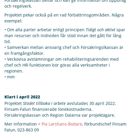
Försäkringskassan deltar och kan ge information om uppdrag
och regelverk.
Projektet pekar också på en rad förbättrinsgområden. Några
exempel:
• Om alla parter arbetar enligt principen
Tidigt och aktivt
spar
man resurser och individen får stöd innan det gått för lång
tid.
• Samverkan mellan ansvarig chef och Försäkringslkassan är
en framgångsfaktor.
• Veckovisa avstämningar om rehabiliteringsärenden med
chef och HR-funktionen bör göras alla verksamheter i
regionen.
• mm
Klart i april 2022
Projektet
Stödet tillbaka i arbete
avslutades 30 april 2022.
Finsam-Falun finansierade lönekostnaderna.
Försäkringskassan och Region Dalarna var projektägare.
Mer information >
Pia Larshans-Bodare
, förbundschef Finsam
Falun, 023-863 09