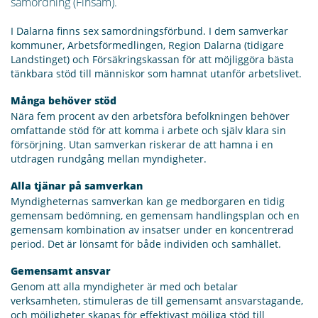
samordning (Finsam).
I Dalarna finns sex samordningsförbund. I dem samverkar
kommuner, Arbetsförmedlingen, Region Dalarna (tidigare
Landstinget) och Försäkringskassan för att möjliggöra bästa
tänkbara stöd till människor som hamnat utanför arbetslivet.
Många behöver stöd
Nära fem procent av den arbetsföra befolkningen behöver
omfattande stöd för att komma i arbete och själv klara sin
försörjning. Utan samverkan riskerar de att hamna i en
utdragen rundgång mellan myndigheter.
Alla tjänar på samverkan
Myndigheternas samverkan kan ge medborgaren en tidig
gemensam bedömning, en gemensam handlingsplan och en
gemensam kombination av insatser under en koncentrerad
period. Det är lönsamt för både individen och samhället.
Gemensamt ansvar
Genom att alla myndigheter är med och betalar
verksamheten, stimuleras de till gemensamt ansvarstagande,
och möjligheter skapas för effektivast möjliga stöd till