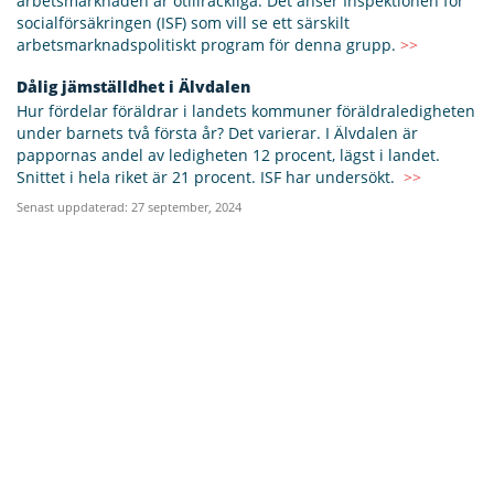
arbetsmarknaden är otillräckliga. Det anser Inspektionen för
socialförsäkringen (ISF) som vill se ett särskilt
arbetsmarknadspolitiskt program för denna grupp.
>>
Dålig jämställdhet i Älvdalen
Hur fördelar föräldrar i landets kommuner föräldraledigheten
under barnets två första år? Det varierar. I Älvdalen är
pappornas andel av ledigheten 12 procent, lägst i landet.
Snittet i hela riket är 21 procent. ISF har undersökt.
>>
Senast uppdaterad: 27 september, 2024