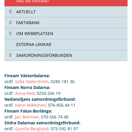
VAD ÄR FINSAM?
AKTUELLT
FAKTABANK
OM WEBBPLATSEN
EXTERNA LÄNKAR
SAMORDNINGSFÖRBUNDEN
Finsam Västerdalarna:
ordf.
Sofia Söderström
, 0280-181 36
Finsam Norra Dalarna:
ordf.
Anna Hed
, 0250-266 19
Nedansiljans samordningsförbund:
ordf.
Karin Mikkonen
, 076-856 44 11
Finsam Falun-Borlänge:
ordf.
Jan Bohman
, 070-566 74 48
Södra Dalarnas samordningsförbund:
ordf.
Gunilla Berglund,
073-592 81 97