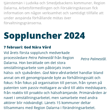
tjänstemän i Ludvika och Smedjebackens kommuner, Region
Dalarna, Arbetsförmedlingen och Försäkringskassan fick
information om någon verksamhet och samtidigt tillfälle att
under avspända förhållande mötas över
förvaltningsgränserna.
Soppluncher 2024
7 februari: God Nära Vård
Vid årets första sopplunch medverkade
processledare
Petra Palmestål
från Region
Petra Palmestål.
Dalarna. Hon berättade om det stora
omställningsarbete som påbörjats inom
hälso- och sjukvården.
God Nära vård-arbetet
handlar bland
annat om ett genomgripande byte av förhållningssätt och
fokus: från fokus på organisation till person, från synen på
patenten som passiv mottagare av vård till aktiv medskapare,
från reaktiv till proaktiv och hälsofrämjande. Primärvården är
navet i omställningsarbetet, men samarbete med andra
aktörer blir nödvändigt. Länets 15 kommuner deltar
tillsammans med Region Dalarna i förändringsarbetet.