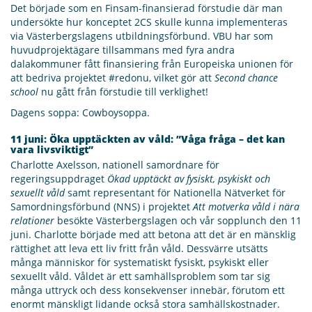
Det började som en Finsam-finansierad förstudie där man
undersökte hur konceptet 2CS skulle kunna implementeras
via Västerbergslagens utbildningsförbund. VBU har som
huvudprojektägare tillsammans med fyra andra
dalakommuner fått finansiering från Europeiska unionen för
att bedriva projektet #redonu, vilket gör att
Second chance
school
nu gått från förstudie till verklighet!
Dagens soppa: Cowboysoppa.
11 juni: Öka upptäckten av våld: ”Våga fråga – det kan
vara livsviktigt”
Charlotte Axelsson, nationell samordnare för
regeringsuppdraget
Ökad upptäckt av fysiskt, psykiskt och
sexuellt våld
samt representant för Nationella Nätverket för
Samordningsförbund (NNS) i projektet
Att motverka våld i nära
relationer
besökte Västerbergslagen och vår sopplunch den 11
juni. Charlotte började med att betona att det är en mänsklig
rättighet att leva ett liv fritt från våld. Dessvärre utsätts
många människor för systematiskt fysiskt, psykiskt eller
sexuellt våld. Våldet är ett samhällsproblem som tar sig
många uttryck och dess konsekvenser innebär, förutom ett
enormt mänskligt lidande också stora samhällskostnader.