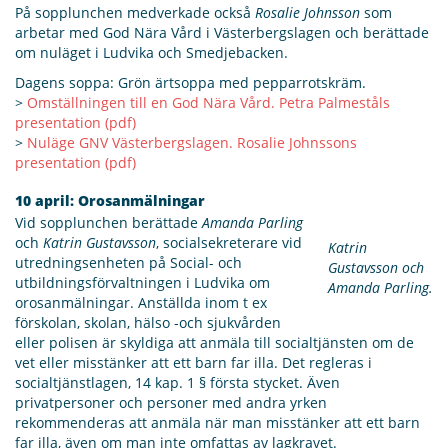
På sopplunchen medverkade också
Rosalie Johnsson
som
arbetar med God Nära Vård i Västerbergslagen och berättade
om nuläget i Ludvika och Smedjebacken.
Dagens soppa: Grön ärtsoppa med pepparrotskräm.
>
Omställningen till en God Nära Vård. Petra Palmeståls
presentation (pdf)
>
Nuläge GNV Västerbergslagen. Rosalie Johnssons
presentation (pdf)
10 april: Orosanmälningar
Vid sopplunchen berättade
Amanda Parling
och
Katrin Gustavsson
, socialsekreterare vid
Katrin
utredningsenheten på Social- och
Gustavsson och
utbildningsförvaltningen i Ludvika om
Amanda Parling.
orosanmälningar. Anställda inom t ex
förskolan, skolan, hälso -och sjukvården
eller polisen är skyldiga att anmäla till socialtjänsten om de
vet eller misstänker att ett barn far illa. Det regleras i
socialtjänstlagen, 14 kap. 1 § första stycket. Även
privatpersoner och personer med andra yrken
rekommenderas att anmäla när man misstänker att ett barn
far illa, även om man inte omfattas av lagkravet.