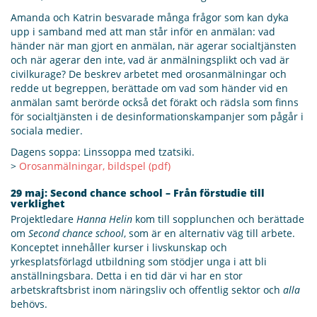
Amanda och Katrin besvarade många frågor som kan dyka
upp i samband med att man står inför en anmälan: vad
händer när man gjort en anmälan, när agerar socialtjänsten
och när agerar den inte, vad är anmälningsplikt och vad är
civilkurage? De beskrev arbetet med orosanmälningar och
redde ut begreppen, berättade om vad som händer vid en
anmälan samt berörde också det förakt och rädsla som finns
för socialtjänsten i de desinformationskampanjer som pågår i
sociala medier.
Dagens soppa: Linssoppa med tzatsiki.
>
Orosanmälningar, bildspel (pdf)
29 maj: Second chance school – Från förstudie till
verklighet
Projektledare
Hanna Helin
kom till sopplunchen och berättade
om
Second chance school
, som är en alternativ väg till arbete.
Konceptet innehåller kurser i livskunskap och
yrkesplatsförlagd utbildning som stödjer unga i att bli
anställningsbara. Detta i en tid där vi har en stor
arbetskraftsbrist inom näringsliv och offentlig sektor och
alla
behövs.