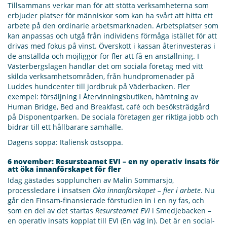
Tillsammans verkar man för att stötta verksamheterna som
erbjuder platser för människor som kan ha svårt att hitta ett
arbete på den ordinarie arbetsmarknaden. Arbetsplatser som
kan anpassas och utgå från individens förmåga istället för att
drivas med fokus på vinst. Överskott i kassan återinvesteras i
de anställda och möjliggör för fler att få en anställning. I
Västerbergslagen handlar det om sociala företag med vitt
skilda verksamhetsområden, från hundpromenader på
Luddes hundcenter till jordbruk på Väderbacken. Fler
exempel: försäljning i Återvinningsbutiken, hämtning av
Human Bridge, Bed and Breakfast, café och besöksträdgård
på Disponentparken. De sociala företagen ger riktiga jobb och
bidrar till ett hållbarare samhälle.
Dagens soppa: Italiensk ostsoppa.
6 november: Resursteamet EVI – en ny operativ insats för
att öka innanförskapet för fler
Idag gästades sopplunchen av Malin Sommarsjö,
processledare i insatsen
Öka innanförskapet – fler i arbete
. Nu
går den Finsam-finansierade förstudien in i en ny fas, och
som en del av det startas
Resursteamet EVI
i Smedjebacken –
en operativ insats kopplat till EVI (En väg in). Det är en social-