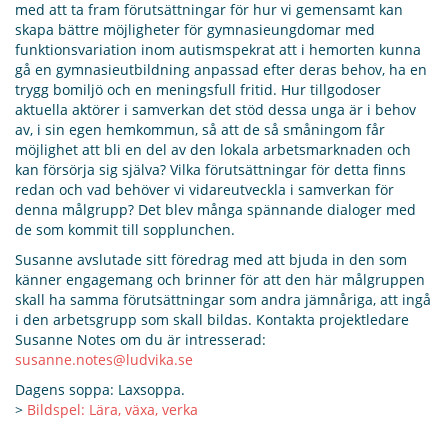
med att ta fram förutsättningar för hur vi gemensamt kan
skapa bättre möjligheter för gymnasieungdomar med
funktionsvariation inom autismspekrat att i hemorten kunna
gå en gymnasieutbildning anpassad efter deras behov, ha en
trygg bomiljö och en meningsfull fritid. Hur tillgodoser
aktuella aktörer i samverkan det stöd dessa unga är i behov
av, i sin egen hemkommun, så att de så småningom får
möjlighet att bli en del av den lokala arbetsmarknaden och
kan försörja sig själva? Vilka förutsättningar för detta finns
redan och vad behöver vi vidareutveckla i samverkan för
denna målgrupp? Det blev många spännande dialoger med
de som kommit till sopplunchen.
Susanne avslutade sitt föredrag med att bjuda in den som
känner engagemang och brinner för att den här målgruppen
skall ha samma förutsättningar som andra jämnåriga, att ingå
i den arbetsgrupp som skall bildas. Kontakta projektledare
Susanne Notes om du är intresserad:
susanne.notes@ludvika.se
Dagens soppa: Laxsoppa.
>
Bildspel: Lära, växa, verka