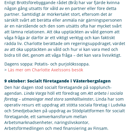
Enligt Brottsförebyggande rådet (Brå) har var fjärde kvinna
någon gång utsatts för våld av en partner eller före detta
partner. Samtidigt är mörkertalet stort, eftersom det är
särskilt svårt att berätta eller anmäla när gärningspersonen
är en närstående och den som utsätts ofta har mycket svårt
att lämna relationen. Att öka upptäckten av våld genom att
våga fråga är därför är ett viktigt verktyg och kan faktiskt
rädda liv. Charlotte berättade om regeringsuppdraget, värdet
av att öka upptäckten av våld och hur vi kan vara med och
bidra till det, genom att våga fråga – det kan vara livsviktigt.
Dagens soppa: Potatis- och purjolökssoppa.
>
Läs mer om Charlotte Axelssons besök
9 oktober: Socialt företagande i Västerbergslagen
Den här dagen stod socialt företagande på sopplunch-
agendan.
Linda Varga
höll ett föredrag om
Att arbeta i sociala
företag – utmaningar med stora samhällsvinster
.
Linda har som
operativ resurs ett uppdrag att stötta sociala företag i Ludvika
och Smedjebacken på uppdrag av Stödplattformen för socialt
företagande, ett samverkansforum mellan
Arbetsmarknadsenheter, näringslivskontor,
Arbetsförmedlingen och med finansiering av Finsam.