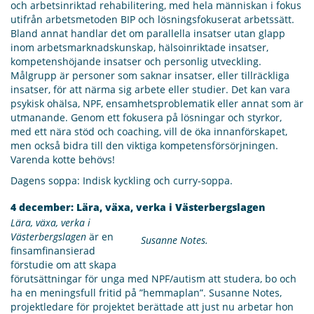
och arbetsinriktad rehabilitering, med hela människan i fokus
utifrån arbetsmetoden BIP och lösningsfokuserat arbetssätt.
Bland annat handlar det om parallella insatser utan glapp
inom arbetsmarknadskunskap, hälsoinriktade insatser,
kompetenshöjande insatser och personlig utveckling.
Målgrupp är personer som saknar insatser, eller tillräckliga
insatser, för att närma sig arbete eller studier. Det kan vara
psykisk ohälsa, NPF, ensamhetsproblematik eller annat som är
utmanande. Genom ett fokusera på lösningar och styrkor,
med ett nära stöd och coaching, vill de öka innanförskapet,
men också bidra till den viktiga kompetensförsörjningen.
Varenda kotte behövs!
Dagens soppa: Indisk kyckling och curry-soppa.
4 december: Lära, växa, verka i Västerbergslagen
Lära, växa, verka i
Västerbergslagen
är en
Susanne Notes.
finsamfinansierad
förstudie om att skapa
förutsättningar för unga med NPF/autism att studera, bo och
ha en meningsfull fritid på ”hemmaplan”. Susanne Notes,
projektledare för projektet berättade att just nu arbetar hon