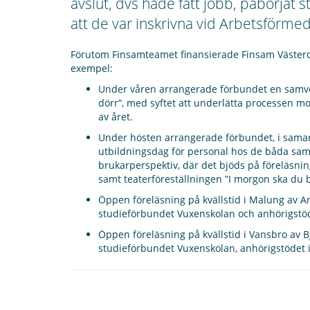
avslut, dvs hade fått jobb, påbörjat
att de var inskrivna vid Arbetsförmed
Förutom Finsamteamet finansierade Finsam Västerdal
exempel:
Under våren arrangerade förbundet en samve
dörr”, med syftet att underlätta processen mot
av året.
Under hösten arrangerade förbundet, i sama
utbildningsdag för personal hos de båda sa
brukarperspektiv, där det bjöds på föreläsni
samt teaterföreställningen ”I morgon ska du 
Öppen föreläsning på kvällstid i Malung av 
studieförbundet Vuxenskolan och anhörigst
Öppen föreläsning på kvällstid i Vansbro av
studieförbundet Vuxenskolan, anhörigstödet