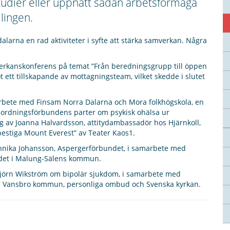
 studier eller uppnått sådan arbetsförmåga
lingen.
arna en rad aktiviteter i syfte att stärka samverkan. Några
rkanskonferens på temat ”Från beredningsgrupp till öppen
 ett tillskapande av mottagningsteam, vilket skedde i slutet
rbete med Finsam Norra Dalarna och Mora folkhögskola, en
mordningsförbundens parter om psykisk ohälsa ur
ng av Joanna Halvardsson, attitydambassadör hos Hjärnkoll,
bestiga Mount Everest” av Teater Kaos1.
Annika Johansson, Aspergerförbundet, i samarbete med
ödet i Malung-Sälens kommun.
 Björn Wikström om bipolär sjukdom, i samarbete med
 i Vansbro kommun, personliga ombud och Svenska kyrkan.