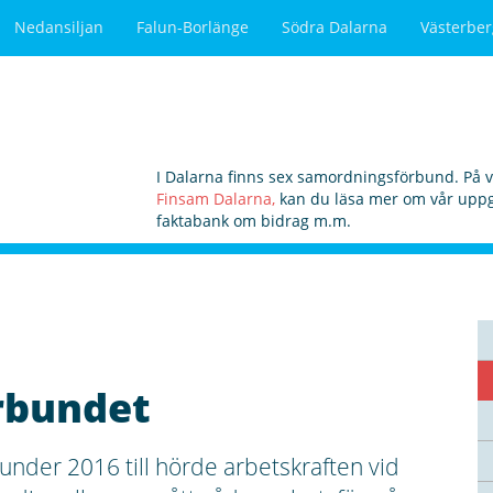
Nedansiljan
Falun-Borlänge
Södra Dalarna
Västerber
I Dalarna finns sex samordningsförbund. På 
Finsam Dalarna,
kan du läsa mer om vår uppgi
faktabank om bidrag m.m.
örbundet
nder 2016 till hörde arbetskraften vid