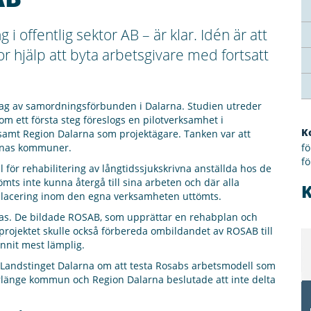
 offentlig sektor AB – är klar. Idén är att
tor hjälp att byta arbetsgivare med fortsatt
ag av samordningsförbunden i Dalarna. Studien utreder
om ett första steg föreslogs en pilotverksamhet i
K
mt Region Dalarna som projektägare. Tanken var att
arnas kommuner.
f
f
för rehabilitering av långtidssjukskrivna anställda hos de
ts inte kunna återgå till sina arbeten och där alla
omplacering inom den egna verksamheten uttömts.
llas. De bildade ROSAB, som upprättar en rehabplan och
tprojektet skulle också förbereda ombildandet av ROSAB till
unnit mest lämplig.
 Landstinget Dalarna om att testa Rosabs arbetsmodell som
länge kommun och Region Dalarna beslutade att inte delta