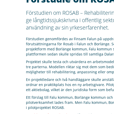
Förstudien om ROSAB – Rehabilitering i
ge långtidssjukskrivna i offentlig sek
användning av sin yrkeserfarenhet.
Förstudien genomfördes av Finsam Falun på uppdr
förutsättningarna för Rosab i Falun och Borlänge. S
projektform med Borlänge kommun, Falu kommun sa
plattformen sedan skulle spridas till samtliga Dal
Projektet skulle testa
och utvärdera en arbetsmodell 
tre parterna. Modellen riktar sig mot dem som bedöm
möjligheter till rehabilitering, anpassning eller 
En projektledare och två handläggare skulle anstä
ordnar en praktikplats hos en ny arbetsgivare. Pilo
ett aktiebolag, vilket är den juridiska form som bef
Ett förslag till Falu kommun, Borlänge kommun och
pilotverksamhet lades fram. Men Falu kommun, Bor
i pilotprojektet ROSAB.