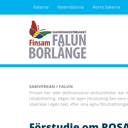
Dalarna
Västerdalarna
Norra Dalarna
SAMVERKAN I FALUN
Finsam hel- eller delfinansierar verksamheter där
rehabilitering. Vägen till egen försörjning kan vara o
utvecklas i egen takt, efter sina egna förutsättning
Förstudie om ROS