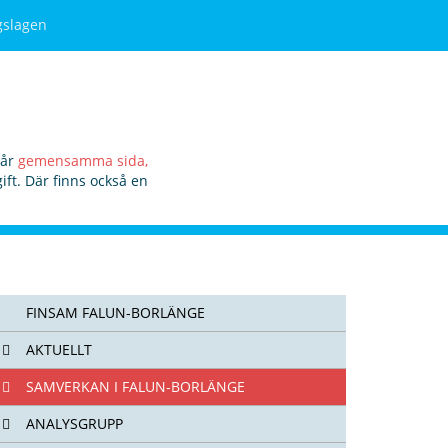
gslagen
vår
gemensamma sida,
ft. Där finns också en
FINSAM FALUN-BORLÄNGE
AKTUELLT
SAMVERKAN I FALUN-BORLÄNGE
ANALYSGRUPP