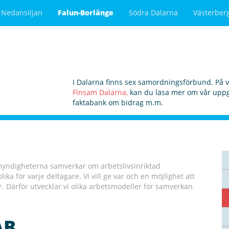
Nedansiljan
Falun-Borlänge
Södra Dalarna
Västerber
I Dalarna finns sex samordningsförbund. På 
Finsam Dalarna,
kan du läsa mer om vår uppgi
faktabank om bidrag m.m.
 myndigheterna samverkar om arbetslivsinriktad
lika för varje deltagare. Vi vill ge var och en möjlighet att
ar. Därför utvecklar vi olika arbetsmodeller för samverkan.
AB