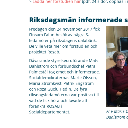
>
Ladda ner förstudien här
(pdf, 24 sidor, öppnas i 
Riksdagsmän informerade s
Fredagen den 24 november 2017 fick
Finsam Falun besök av några S-
ledamöter på riksdagens dalabänk.
De ville veta mer om förstudien och
projektet Rosab.
Dåvarande styrelseordförande Mats
Dahlström och förbundschef Petra
Palmestål tog emot och informerade.
Socialdemokraternas Marie Olsson,
Maria Strömkvist, Patrik Engström
och Roza Guclu Hedin. De fyra
riksdagsledamöterna var positiva till
vad de fick höra och lovade att
förankra ROSAB i
Fr v Marie 
Socialdepartementet.
Dahlström o