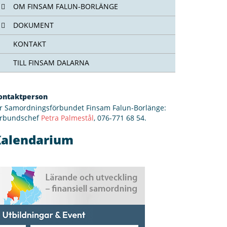
OM FINSAM FALUN-BORLÄNGE
DOKUMENT
KONTAKT
TILL FINSAM DALARNA
ontaktperson
ör Samordningsförbundet Finsam Falun-Borlänge:
örbundschef
Petra Palmestål
, 076-771 68 54‬.
Kalendarium