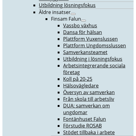
Utbildning lösningsfokus
Äldre insatser
Finsam Falun
Vassbo växhus
Dansa för hälsan
Plattform Vuxenslussen
Plattform Ungdomsslussen
Samverkansteamet
Utbildning i lösningsfokus
Arbetsintegrerande sociala
företag
Koll på 20-25
Hälsovägledare
Översyn av samverkan
Från skola till arbetsliv
DUA: samverkan om
ungdomar
Fontänhuset Falun
Förstudie ROSAB
Stödet tillbaka i arbete