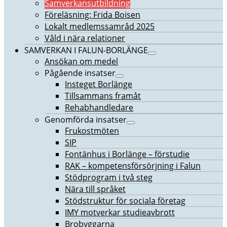
Samverkansutbildning
Föreläsning: Frida Boisen
Lokalt medlemssamråd 2025
Våld i nära relationer
SAMVERKAN I FALUN-BORLÄNGE
Ansökan om medel
Pågående insatser
Insteget Borlänge
Tillsammans framåt
Rehabhandledare
Genomförda insatser
Frukostmöten
SIP
Fontänhus i Borlänge – förstudie
RAK – kompetensförsörjning i Falun
Stödprogram i två steg
Nära till språket
Stödstruktur för sociala företag
IMY motverkar studieavbrott
Brobyggarna