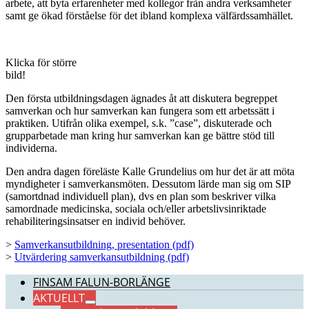
arbete, att byta erfarenheter med kollegor från andra verksamheter
samt ge ökad förståelse för det ibland komplexa välfärdssamhället.
Klicka för större
bild!
Den första utbildningsdagen ägnades åt att diskutera begreppet
samverkan och hur samverkan kan fungera som ett arbetssätt i
praktiken. Utifrån olika exempel, s.k. ”case”, diskuterade och
grupparbetade man kring hur samverkan kan ge bättre stöd till
individerna.
Den andra dagen föreläste Kalle Grundelius om hur det är att möta
myndigheter i samverkansmöten. Dessutom lärde man sig om SIP
(samortdnad individuell plan), dvs en plan som beskriver vilka
samordnade medicinska, sociala och/eller arbetslivsinriktade
rehabiliteringsinsatser en individ behöver.
>
Samverkansutbildning, presentation (pdf)
>
Utvärdering samverkansutbildning (pdf)
FINSAM FALUN-BORLÄNGE
AKTUELLT