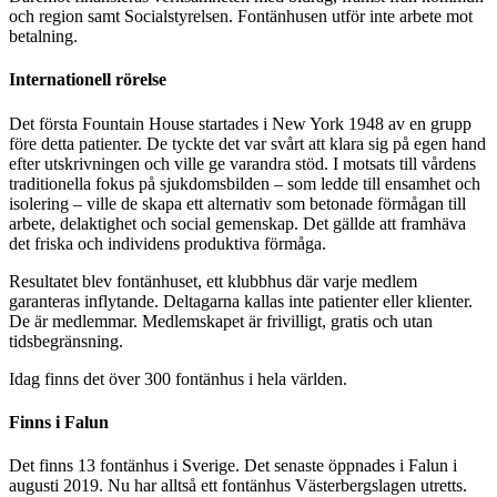
och region samt Socialstyrelsen. Fontänhusen utför inte arbete mot
betalning.
Internationell rörelse
Det första Fountain House startades i New York 1948 av en grupp
före detta patienter. De tyckte det var svårt att klara sig på egen hand
efter utskrivningen och ville ge varandra stöd. I motsats till vårdens
traditionella fokus på sjukdomsbilden – som ledde till ensamhet och
isolering – ville de skapa ett alternativ som betonade förmågan till
arbete, delaktighet och social gemenskap. Det gällde att framhäva
det friska och individens produktiva förmåga.
Resultatet blev fontänhuset, ett klubbhus där varje medlem
garanteras inflytande. Deltagarna kallas inte patienter eller klienter.
De är medlemmar. Medlemskapet är frivilligt, gratis och utan
tidsbegränsning.
Idag finns det över 300 fontänhus i hela världen.
Finns i Falun
Det finns 13 fontänhus i Sverige. Det senaste öppnades i Falun i
augusti 2019. Nu har alltså ett fontänhus Västerbergslagen utretts.