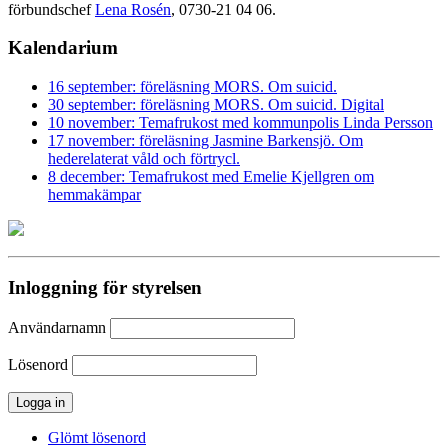
förbundschef
Lena Rosén
, 0730-21 04 06.
Kalendarium
16 september: föreläsning MORS. Om suicid.
30 september: föreläsning MORS. Om suicid. Digital
10 november: Temafrukost med kommunpolis Linda Persson
17 november: föreläsning Jasmine Barkensjö. Om
hederelaterat våld och förtrycl.
8 december: Temafrukost med Emelie Kjellgren om
hemmakämpar
Inloggning för styrelsen
Användarnamn
Lösenord
Glömt lösenord