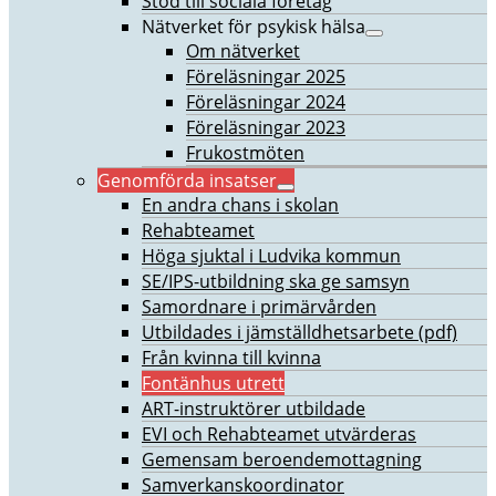
Stöd till sociala företag
Nätverket för psykisk hälsa
Om nätverket
Föreläsningar 2025
Föreläsningar 2024
Föreläsningar 2023
Frukostmöten
Genomförda insatser
En andra chans i skolan
Rehabteamet
Höga sjuktal i Ludvika kommun
SE/IPS-utbildning ska ge samsyn
Samordnare i primärvården
Utbildades i jämställdhetsarbete (pdf)
Från kvinna till kvinna
Fontänhus utrett
ART-instruktörer utbildade
EVI och Rehabteamet utvärderas
Gemensam beroendemottagning
Samverkanskoordinator