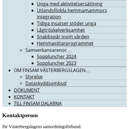
Unga med aktivitetsersättning
Utlandsfödda hemmamammors
integration
Tidiga insatser stöder unga
Lågtröskelverksamhet
Snabbspår inom vården
Hemmasittarprogrammet
Samverkansarenor
Soppluncher 2024
Soppluncher 2023
OM FINSAM VÄSTERBERGSLAGEN
Styrelse
Dataskyddsombud
DOKUMENT
KONTAKT
TILL FINSAM DALARNA
Kontaktperson
för Västerbergslagens samordningsförbund: