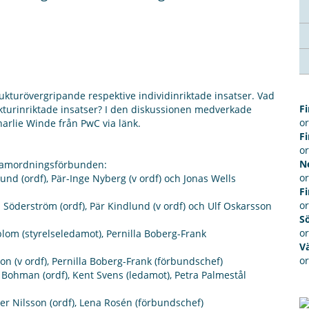
ukturövergripande respektive individinriktade insatser. Vad
F
kturinriktade insatser? I den diskussionen medverkade
o
arlie Winde från PwC via länk.
F
o
N
r samordningsförbunden:
o
d (ordf), Pär-Inge Nyberg (v ordf) och Jonas Wells
F
o
öderström (ordf), Pär Kindlund (v ordf) och Ulf Oskarsson
S
o
om (styrelseledamot), Pernilla Boberg-Frank
V
o
 (v ordf), Pernilla Boberg-Frank (förbundschef)
ohman (ordf), Kent Svens (ledamot), Petra Palmestål
 Nilsson (ordf), Lena Rosén (förbundschef)