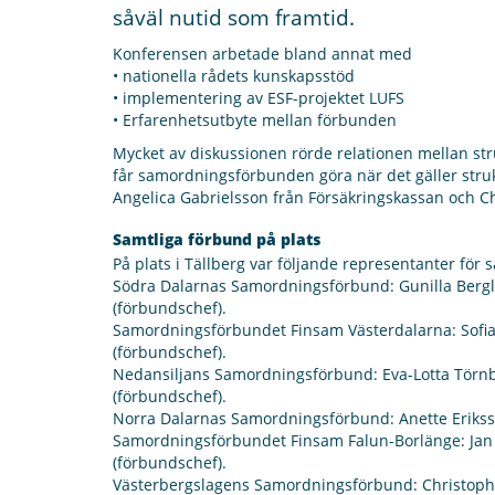
såväl nutid som framtid.
Konferensen arbetade bland annat med
• nationella rådets kunskapsstöd
• implementering av ESF-projektet LUFS
• Erfarenhetsutbyte mellan förbunden
Mycket av diskussionen rörde relationen mellan str
får samordningsförbunden göra när det gäller stru
Angelica Gabrielsson från Försäkringskassan och Ch
Samtliga förbund på plats
På plats i Tällberg var följande representanter fö
Södra Dalarnas Samordningsförbund: Gunilla Berglun
(förbundschef).
Samordningsförbundet Finsam Västerdalarna: Sofia S
(förbundschef).
Nedansiljans Samordningsförbund: Eva-Lotta Törnbl
(förbundschef).
Norra Dalarnas Samordningsförbund: Anette Eriksson
Samordningsförbundet Finsam Falun-Borlänge: Jan B
(förbundschef).
Västerbergslagens Samordningsförbund: Christopher