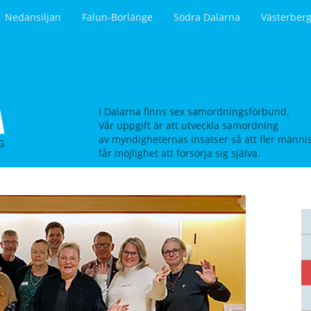
Nedansiljan
Falun-Borlänge
Södra Dalarna
Västerber
I Dalarna finns sex samordningsförbund.
Vår uppgift är att utveckla samordning
av myndigheternas insatser så att fler männi
får möjlighet att försörja sig själva.