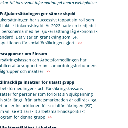
nkar till intressant information på andra webbplatser
SF: Sjukersättningen ger sämre skydd
ukersättningen har successivt tappat sin roll som
t faktiskt inkomstskydd. År 2022 hade en tredjedel
v personerna med hel sjukersättning låg ekonomisk
andard. Det visar en granskning som ISF,
spektionen för socialförsäkringen, gjort.
>>
rsrapporter om Finsam
örsäkringskassan och Arbetsförmedlingen har
ublicerat årsrapporter om samordningsförbundens
ålgrupper och insatser.
>>
tillräckliga insatser för utsatt grupp
rbetsförmedlingens och Försäkringskassans
satser för personer som förlorat sin sjukpenning
h står långt ifrån arbetsmarknaden är otillräckliga.
t anser Inspektionen för socialförsäkringen (ISF)
m vill se ett särskilt arbetsmarknadspolitiskt
rogram för denna grupp.
>>
ålig jämställdhet i Älvdalen