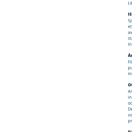
Lä
I
Sj
et
a
st
In
Å
F
p
m
O
A
in
oc
De
so
p
D