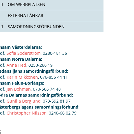
OM WEBBPLATSEN
EXTERNA LÄNKAR
SAMORDNINGSFÖRBUNDEN
insam Västerdalarna:
rdf.
Sofia Söderström
, 0280-181 36
insam Norra Dalarna:
rdf.
Anna Hed
, 0250-266 19
edansiljans samordningsförbund:
rdf.
Karin Mikkonen
, 076-856 44 11
insam Falun-Borlänge:
rdf.
Jan Bohman
, 070-566 74 48
ödra Dalarnas samordningsförbund:
rdf.
Gunilla Berglund,
073-592 81 97
ästerbergslagens samordningsförbund:
rdf.
Christopher Nilsson
, 0240-66 02 79