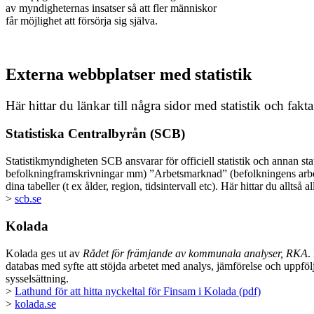
av myndigheternas insatser så att fler människor
får möjlighet att försörja sig själva.
Externa webbplatser med statistik
Här hittar du länkar till några sidor med statistik och fa
Statistiska Centralbyrån (SCB)
Statistikmyndigheten SCB ansvarar för officiell statistik och annan stat
befolkningframskrivningar mm) ”Arbetsmarknad” (befolkningens arbets
dina tabeller (t ex ålder, region, tidsintervall etc). Här hittar du allts
>
scb.se
Kolada
Kolada ges ut av
Rådet för främjande av kommunala analyser, RKA
.
databas med syfte att stöjda arbetet med analys, jämförelse och upp
sysselsättning.
>
Lathund för att hitta nyckeltal för Finsam i Kolada (pdf)
>
kolada.se