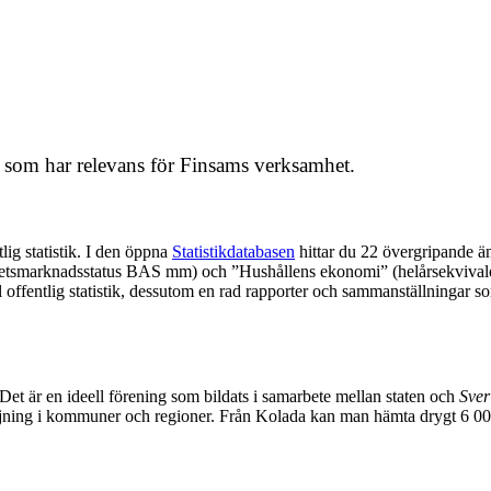
kta som har relevans för Finsams verksamhet.
lig statistik. I den öppna
Statistikdatabasen
hittar du 22 övergripande 
marknadsstatus BAS mm) och ”Hushållens ekonomi” (helårsekvivalenter 
å all offentlig statistik, dessutom en rad rapporter och sammanställningar 
 Det är en ideell förening som bildats i samarbete mellan staten och
Sver
följning i kommuner och regioner. Från Kolada kan man hämta drygt 6 0