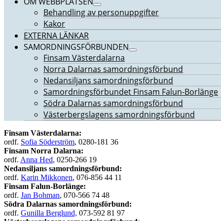
OM WEBBPLATSEN
Behandling av personuppgifter
Kakor
EXTERNA LÄNKAR
SAMORDNINGSFÖRBUNDEN
Finsam Västerdalarna
Norra Dalarnas samordningsförbund
Nedansiljans samordningsförbund
Samordningsförbundet Finsam Falun-Borlänge
Södra Dalarnas samordningsförbund
Västerbergslagens samordningsförbund
Finsam Västerdalarna:
ordf.
Sofia Söderström
, 0280-181 36
Finsam Norra Dalarna:
ordf.
Anna Hed
, 0250-266 19
Nedansiljans samordningsförbund:
ordf.
Karin Mikkonen
, 076-856 44 11
Finsam Falun-Borlänge:
ordf.
Jan Bohman
, 070-566 74 48
Södra Dalarnas samordningsförbund:
ordf.
Gunilla Berglund,
073-592 81 97