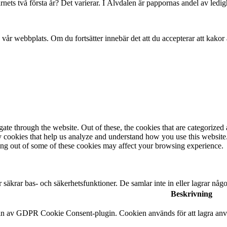
ets två första år? Det varierar. I Älvdalen är pappornas andel av ledighet
 vår webbplats. Om du fortsätter innebär det att du accepterar att kako
e through the website. Out of these, the cookies that are categorized a
rty cookies that help us analyze and understand how you use this websit
ting out of some of these cookies may affect your browsing experience.
äkrar bas- och säkerhetsfunktioner. De samlar inte in eller lagrar någo
Beskrivning
in av GDPR Cookie Consent-plugin. Cookien används för att lagra använ