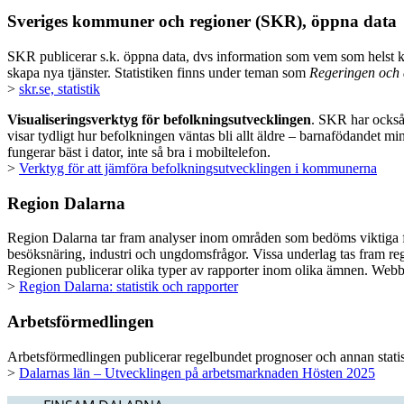
Sveriges kommuner och regioner (SKR), öppna data
SKR publicerar s.k. öppna data, dvs information som vem som helst kan
skapa nya tjänster. Statistiken finns under teman som
Regeringen och d
>
skr.se, statistik
Visualiseringsverktyg för befolkningsutvecklingen
. SKR har också
visar tydligt hur befolkningen väntas bli allt äldre – barnafödandet m
fungerar bäst i dator, inte så bra i mobiltelefon.
>
Verktyg för att jämföra befolkningsutvecklingen i kommunerna
Region Dalarna
Region Dalarna tar fram analyser inom områden som bedöms viktiga för
besöksnäring, industri och ungdomsfrågor. Vissa underlag tas fram r
Regionen publicerar olika typer av rapporter inom olika ämnen. Webbr
>
Region Dalarna: statistik och rapporter
Arbetsförmedlingen
Arbetsförmedlingen publicerar regelbundet prognoser och annan statist
>
Dalarnas län – Utvecklingen på arbetsmarknaden Hösten 2025