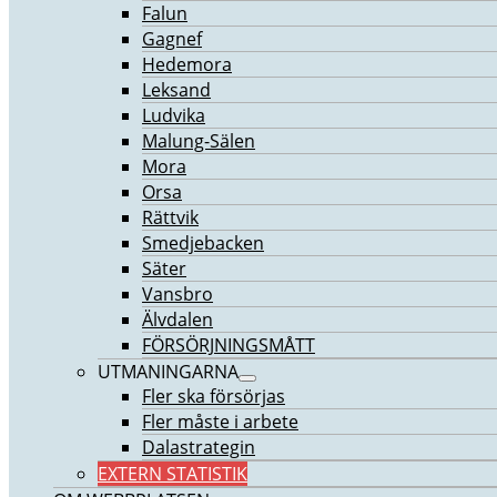
Falun
Gagnef
Hedemora
Leksand
Ludvika
Malung-Sälen
Mora
Orsa
Rättvik
Smedjebacken
Säter
Vansbro
Älvdalen
FÖRSÖRJNINGSMÅTT
UTMANINGARNA
Fler ska försörjas
Fler måste i arbete
Dalastrategin
EXTERN STATISTIK