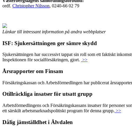
Västerbergslagens samordningsförbund:
ordf.
Christopher Nilsson
, 0240-66 02 79
Länkar till intressant information på andra webbplatser
ISF: Sjukersättningen ger sämre skydd
Sjukersättningen har successivt tappat sin roll som ett faktiskt inko
Inspektionen för socialförsäkringen, gjort.
>>
Årsrapporter om Finsam
Försäkringskassan och Arbetsförmedlingen har publicerat årsrapport
Otillräckliga insatser för utsatt grupp
Arbetsförmedlingens och Försäkringskassans insatser för personer som f
ett särskilt arbetsmarknadspolitiskt program för denna grupp.
>>
Dålig jämställdhet i Älvdalen