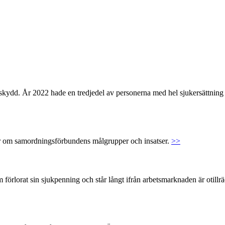
mstskydd. År 2022 hade en tredjedel av personerna med hel sjukersättni
er om samordningsförbundens målgrupper och insatser.
>>
örlorat sin sjukpenning och står långt ifrån arbetsmarknaden är otillrä