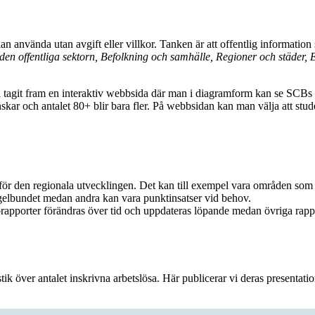
 använda utan avgift eller villkor. Tanken är att offentlig information
en offentliga sektorn, Befolkning och samhälle, Regioner och städer,
 tagit fram en interaktiv webbsida där man i diagramform kan se SCBs
inskar och antalet 80+ blir bara fler. På webbsidan kan man välja att st
 den regionala utvecklingen. Det kan till exempel vara områden som ko
egelbundet medan andra kan vara punktinsatser vid behov.
apporter förändras över tid och uppdateras löpande medan övriga rappo
ik över antalet inskrivna arbetslösa. Här publicerar vi deras presentat