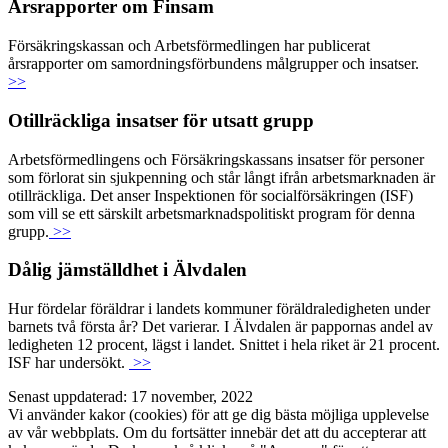
Årsrapporter om Finsam
Försäkringskassan och Arbetsförmedlingen har publicerat
årsrapporter om samordningsförbundens målgrupper och insatser.
>>
Otillräckliga insatser för utsatt grupp
Arbetsförmedlingens och Försäkringskassans insatser för personer
som förlorat sin sjukpenning och står långt ifrån arbetsmarknaden är
otillräckliga. Det anser Inspektionen för socialförsäkringen (ISF)
som vill se ett särskilt arbetsmarknadspolitiskt program för denna
grupp.
>>
Dålig jämställdhet i Älvdalen
Hur fördelar föräldrar i landets kommuner föräldraledigheten under
barnets två första år? Det varierar. I Älvdalen är pappornas andel av
ledigheten 12 procent, lägst i landet. Snittet i hela riket är 21 procent.
ISF har undersökt.
>>
Senast uppdaterad: 17 november, 2022
Vi använder kakor (cookies) för att ge dig bästa möjliga upplevelse
av vår webbplats. Om du fortsätter innebär det att du accepterar att