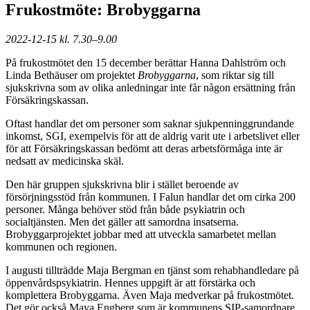
Frukostmöte: Brobyggarna
2022-12-15 kl. 7.30–9.00
På frukostmötet den 15 december berättar Hanna Dahlström och
Linda Bethäuser om projektet
Brobyggarna
, som riktar sig till
sjukskrivna som av olika anledningar inte får någon ersättning från
Försäkringskassan.
Oftast handlar det om personer som saknar sjukpenninggrundande
inkomst, SGI, exempelvis för att de aldrig varit ute i arbetslivet eller
för att Försäkringskassan bedömt att deras arbetsförmåga inte är
nedsatt av medicinska skäl.
Den här gruppen sjukskrivna blir i stället beroende av
försörjningsstöd från kommunen. I Falun handlar det om cirka 200
personer. Många behöver stöd från både psykiatrin och
socialtjänsten. Men det gäller att samordna insatserna.
Brobyggarprojektet jobbar med att utveckla samarbetet mellan
kommunen och regionen.
I augusti tillträdde Maja Bergman en tjänst som rehabhandledare på
öppenvårdspsykiatrin. Hennes uppgift är att förstärka och
komplettera Brobyggarna. Även Maja medverkar på frukostmötet.
Det gör också Maya Engberg som är kommunens SIP-samordnare.