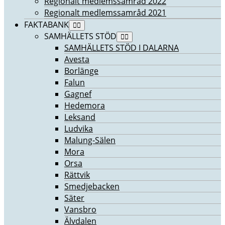
Regionalt medlemssamråd 2022
Regionalt medlemssamråd 2021
FAKTABANK
SAMHÄLLETS STÖD
SAMHÄLLETS STÖD I DALARNA
Avesta
Borlänge
Falun
Gagnef
Hedemora
Leksand
Ludvika
Malung-Sälen
Mora
Orsa
Rättvik
Smedjebacken
Säter
Vansbro
Älvdalen