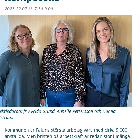
2023-12-07 kl. 7.30-9.00
ektledarna: fr v Frida Grund, Annelie Pettersson och Hanna
lström.
Kommunen är Faluns största arbetsgivare med cirka 5 000
anställda. Men bristen på arbetskraft är redan stor i många