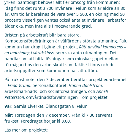
yrken. Samtidigt behöver allt fler omsorg från kommunen:
Idag finns det runt 3 700 invånare i Falun som är äldre än 80
år. Om tio år beräknas de vara över 5 500, en ökning med 50
procent! Visserligen väntas också antalet invånare i arbetsför
ålder öka, men inte alls i motsvarande grad.
Bristen på arbetskraft blir bara större.
Kompetensförsörjningen är välfärdens största utmaning. Falu
kommun har dragit igång ett projekt,
Rätt använd kompetens –
en matchning i världsklass
, som ska anta utmaningen. Det
handlar om att hitta lösningar som minskar gapet mellan
förmågan hos den arbetskraft som faktiskt finns och de
arbetsuppgifter som kommunen har att utföra.
På frukostmötet den 7 december berättar projektledarteamet
–
Frida Grund
, personalkontoret,
Hanna Dahlström
,
arbetsmarknads- och socialförvaltningen, och
Anneli
Pettersson,
omvårdnadsförvaltningen – om projektet.
Var
: Gamla Elverket, Ölandsgatan 8, Falun
När
: Torsdagen den 7 december. Från kl 7.30 serveras
frukost. Föredraget börjar kl 8.00.
Läs mer om projektet: