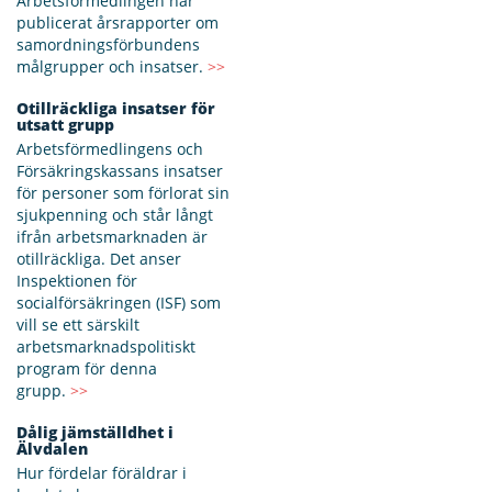
Arbetsförmedlingen har
publicerat årsrapporter om
samordningsförbundens
målgrupper och insatser.
>>
Otillräckliga insatser för
utsatt grupp
Arbetsförmedlingens och
Försäkringskassans insatser
för personer som förlorat sin
sjukpenning och står långt
ifrån arbetsmarknaden är
otillräckliga. Det anser
Inspektionen för
socialförsäkringen (ISF) som
vill se ett särskilt
arbetsmarknadspolitiskt
program för denna
grupp.
>>
Dålig jämställdhet i
Älvdalen
Hur fördelar föräldrar i